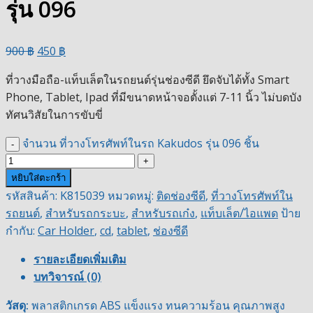
รุ่น 096
900
฿
450
฿
ที่วางมือถือ-แท็บเล็ตในรถยนต์รุ่นช่องซีดี ยึดจับได้ทั้ง Smart
Phone, Tablet, Ipad ที่มีขนาดหน้าจอตั้งแต่ 7-11 นิ้ว ไม่บดบัง
ทัศนวิสัยในการขับขี่
จำนวน ที่วางโทรศัพท์ในรถ Kakudos รุ่น 096 ชิ้น
หยิบใส่ตะกร้า
รหัสสินค้า:
K815039
หมวดหมู่:
ติดช่องซีดี
,
ที่วางโทรศัพท์ใน
รถยนต์
,
สำหรับรถกระบะ
,
สำหรับรถเก๋ง
,
แท็บเล็ต/ไอแพด
ป้าย
กำกับ:
Car Holder
,
cd
,
tablet
,
ช่องซีดี
รายละเอียดเพิ่มเติม
บทวิจารณ์ (0)
วัสดุ:
พลาสติกเกรด ABS แข็งแรง ทนความร้อน คุณภาพสูง