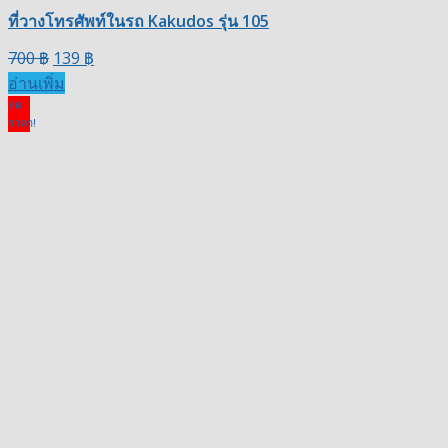
ที่วางโทรศัพท์ในรถ Kakudos รุ่น 105
700
฿
139
฿
อ่านเพิ่ม
ลด
ราคา!