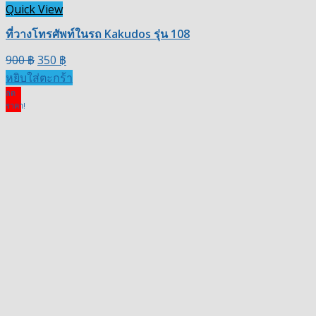
Quick View
ที่วางโทรศัพท์ในรถ Kakudos รุ่น 108
900
฿
350
฿
หยิบใส่ตะกร้า
ลด
ราคา!